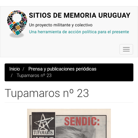
Pasar
al
contenido
principal
Toggl
navig
Inicio
Prensa y publicaciones periódicas
Tupamaros nº 23
Tupamaros nº 23