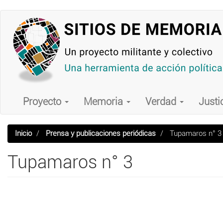
Pasar
al
contenido
principal
Main
navigation
Proyecto
Memoria
Verdad
Justi
Inicio
Prensa y publicaciones periódicas
Tupamaros n° 3
Tupamaros n° 3