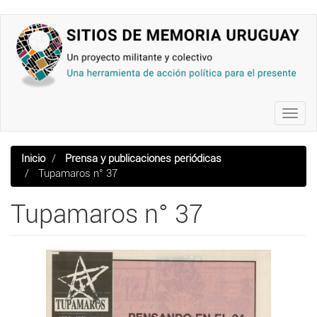
Pasar
al
contenido
principal
Toggl
navig
Inicio
Prensa y publicaciones periódicas
Tupamaros n° 37
Tupamaros n° 37