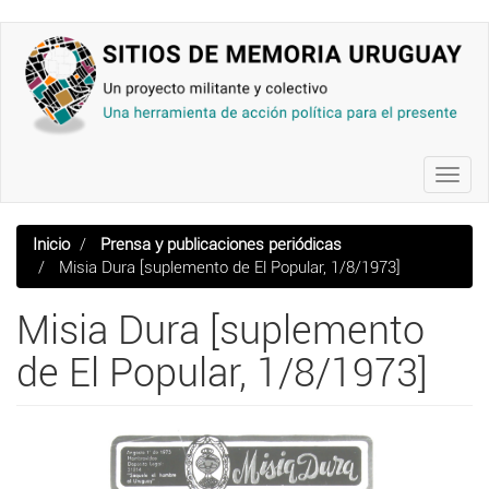
Pasar
al
contenido
principal
Toggl
navig
Inicio
Prensa y publicaciones periódicas
Misia Dura [suplemento de El Popular, 1/8/1973]
Misia Dura [suplemento
de El Popular, 1/8/1973]