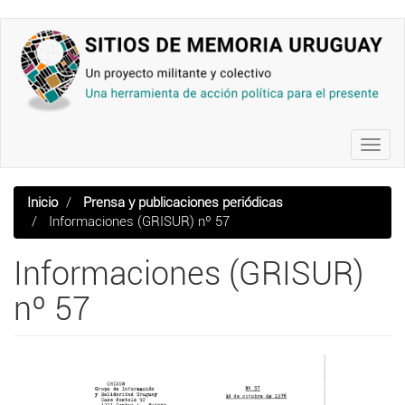
Pasar
al
contenido
principal
Toggl
navig
Inicio
Prensa y publicaciones periódicas
Informaciones (GRISUR) nº 57
Informaciones (GRISUR)
nº 57