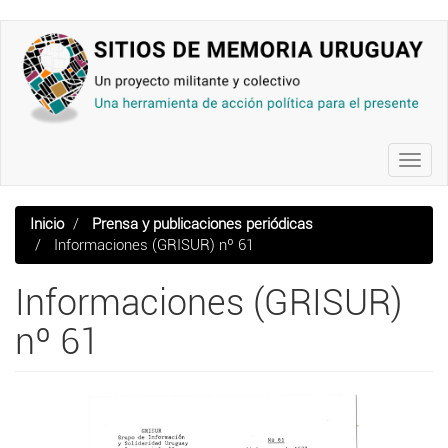
Pasar
al
contenido
principal
Toggl
navig
Inicio
Prensa y publicaciones periódicas
Informaciones (GRISUR) nº 61
Informaciones (GRISUR)
nº 61