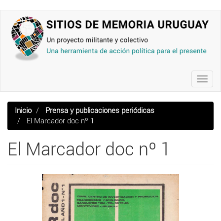
Pasar
al
contenido
principal
Toggl
navig
Inicio
Prensa y publicaciones periódicas
El Marcador doc nº 1
El Marcador doc nº 1