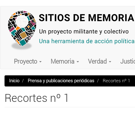
Pasar
al
contenido
principal
Main
navigation
Proyecto
Memoria
Verdad
Justi
Inicio
Prensa y publicaciones periódicas
Recortes nº 1
Recortes nº 1