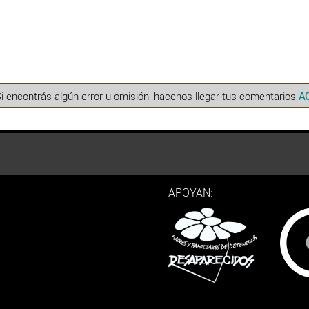
Si encontrás algún error u omisión, hacenos llegar tus comentarios
A
APOYAN: