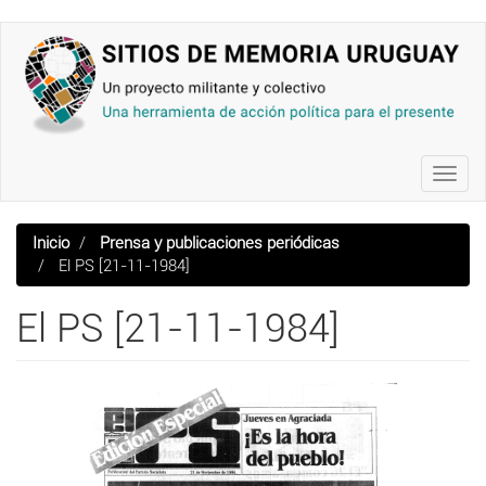
Pasar
al
contenido
principal
Toggl
navig
Inicio
Prensa y publicaciones periódicas
El PS [21-11-1984]
El PS [21-11-1984]