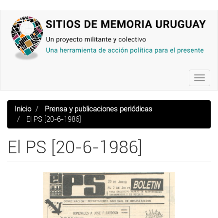
Pasar
al
contenido
principal
Toggl
navig
Inicio
Prensa y publicaciones periódicas
El PS [20-6-1986]
El PS [20-6-1986]