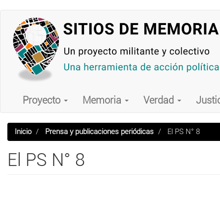
Pasar
al
contenido
principal
Main
navigation
Proyecto
Memoria
Verdad
Justi
Inicio
Prensa y publicaciones periódicas
El PS N° 8
El PS N° 8