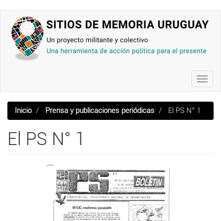
Pasar
al
contenido
principal
Toggl
navig
Inicio
Prensa y publicaciones periódicas
El PS N° 1
El PS N° 1