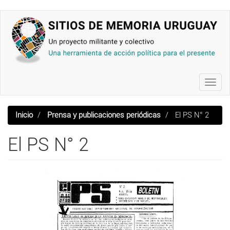
Pasar
al
contenido
principal
Toggl
navig
Inicio
Prensa y publicaciones periódicas
El PS N° 2
El PS N° 2