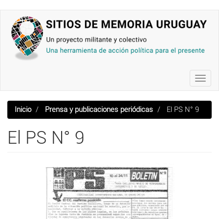
Pasar
al
contenido
principal
Toggl
navig
Inicio
Prensa y publicaciones periódicas
El PS N° 9
El PS N° 9