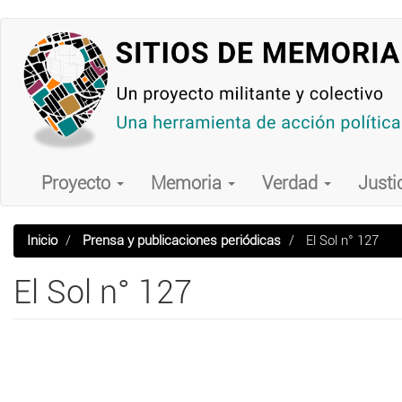
Pasar
al
contenido
principal
Main
navigation
Proyecto
Memoria
Verdad
Justi
Inicio
Prensa y publicaciones periódicas
El Sol n° 127
El Sol n° 127