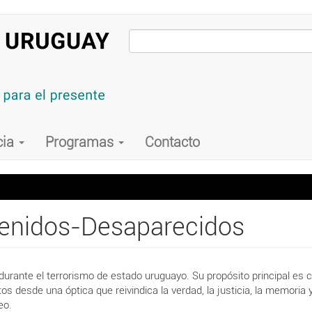
cia
Programas
Contacto
tenidos-Desaparecidos
urante el terrorismo de estado uruguayo. Su propósito principal es c
s desde una óptica que reivindica la verdad, la justicia, la memoria
eo.