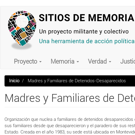
Pasar
al
contenido
principal
Main
navigation
Proyecto
Memoria
Verdad
Justi
Inicio
Madres y Familiares de Detenidos-Desaparecidos
Madres y Familiares de De
Organización que nuclea a familiares de detenidos desaparecidos d
sus familiares desde que desaparecieron y el paradero de sus resto
Estado. Creada en el año 1983, su sede está ubicada en Montevid