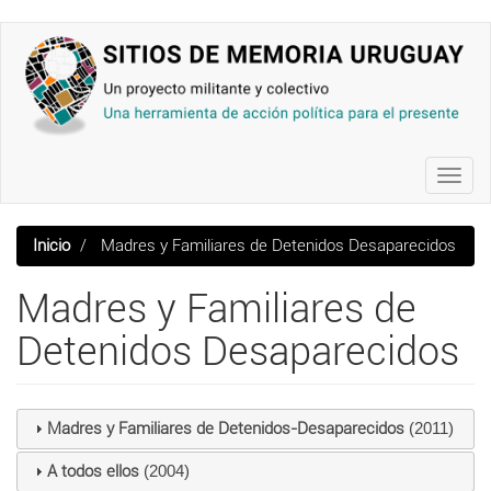
Pasar
al
contenido
principal
Toggl
navig
Inicio
Madres y Familiares de Detenidos Desaparecidos
Madres y Familiares de
Detenidos Desaparecidos
Madres y Familiares de Detenidos-Desaparecidos
(2011)
A todos ellos
(2004)