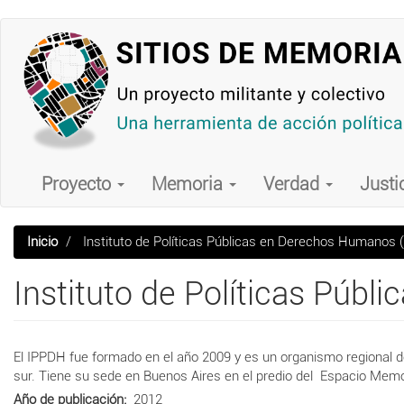
Pasar
al
contenido
principal
Main
navigation
Proyecto
Memoria
Verdad
Justi
Inicio
Instituto de Políticas Públicas en Derechos Humano
Instituto de Políticas Pú
El IPPDH fue formado en el año 2009 y es un organismo regional d
sur. Tiene su sede en Buenos Aires en el predio del Espacio Me
Año de publicación
2012