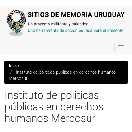
Pasar
al
contenido
principal
Toggl
navig
Inicio
Instituto de politicas públicas en derechos humanos
Mercosur
Instituto de politicas
públicas en derechos
humanos Mercosur