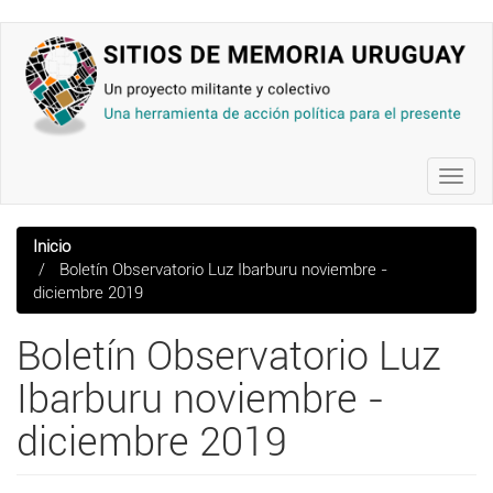
Pasar
al
contenido
principal
Toggl
navig
Inicio
Boletín Observatorio Luz Ibarburu noviembre -
diciembre 2019
Boletín Observatorio Luz
Ibarburu noviembre -
diciembre 2019