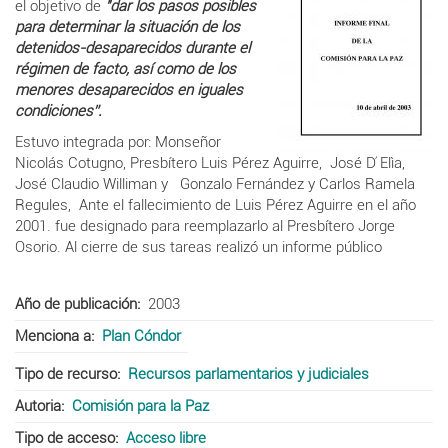
el objetivo de
"da
r los pasos posibles
para determinar la situación de los
detenidos
-
desaparecidos du
rante el
régimen de facto, así
como de los
menores desaparecidos en igu
ales
condiciones”.
Estuvo integrada por: Monseñor
Nicolás Cotugno
,
Presbítero Luis
Pérez Aguirre, José D ́Elìa,
José
Clau
dio Williman
y Gonzal
o Fernández y Carlos Ramela
Regules, Ante el
fallecim
iento de Luis Pérez Aguirre en el año
2001. fue
designad
o para
reemplazarlo al Presbítero Jorge
Osorio. Al cierre de sus tareas realizó un informe público
Año de publicación
2003
Menciona a
Plan Cóndor
Tipo de recurso
Recursos parlamentarios y judiciales
Autoria
Comisión para la Paz
Tipo de acceso
Acceso libre