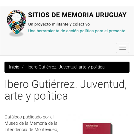
Pasar
al
contenido
principal
Toggl
navig
Inicio
Ibero Gutiérrez. Juventud, arte y polìtica
Ibero Gutiérrez. Juventud,
arte y polìtica
Catálogo publicado por el
Museo de la Memoria de la
Intendencia de Montevideo,