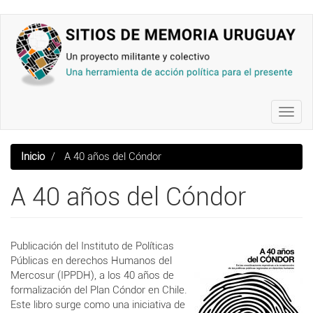
Pasar
al
contenido
principal
Toggl
navig
Inicio
A 40 años del Cóndor
A 40 años del Cóndor
Publicación del
Instituto de Políticas
Públicas en derechos Humanos del
Mercosur (IPPDH), a los 40 años de
formalización del Plan Cóndor en Chile.
Este libro surge como una iniciativa de