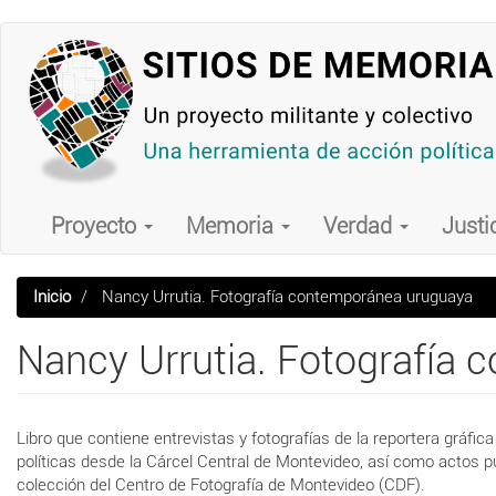
Pasar
al
contenido
principal
Main
navigation
Proyecto
Memoria
Verdad
Justi
Inicio
Nancy Urrutia. Fotografía contemporánea uruguaya
Nancy Urrutia. Fotografía
Libro que contiene entrevistas y fotografías de la reportera gráfic
políticas desde la Cárcel Central de Montevideo, así como actos p
colección del Centro de Fotografía de Montevideo (CDF).