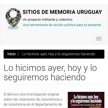
Pasar
al
contenido
principal
Toggl
navig
Inicio
Lo hicimos ayer, hoy y lo seguiremos haciendo
Lo hicimos ayer, hoy y lo
seguiremos haciendo
El libro es una investigación original
sobre las relaciones de convivencia y
de resistencia en el departamento de