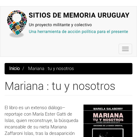
Pasar
al
contenido
principal
Toggl
navig
Inicio
Mariana : tu y nosotros
Mariana : tu y nosotros
El libro es un extenso diálogo–
reportaje con
María Ester Gatti de
Islas
, quien reconstruye, la búsqueda
incansable de su nieta
Mariana
Zaffaroni Islas
, tras la desaparición