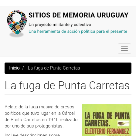
Pasar
al
contenido
principal
Toggl
navig
Inicio
La fuga de Punta Carretas
La fuga de Punta Carretas
Relato de la fuga masiva de presos
políticos que tuvo lugar en la Cárcel
de Punta Carretas en 1971, realizado
por uno de sus protagonistas.
Incluye descripciones sobre