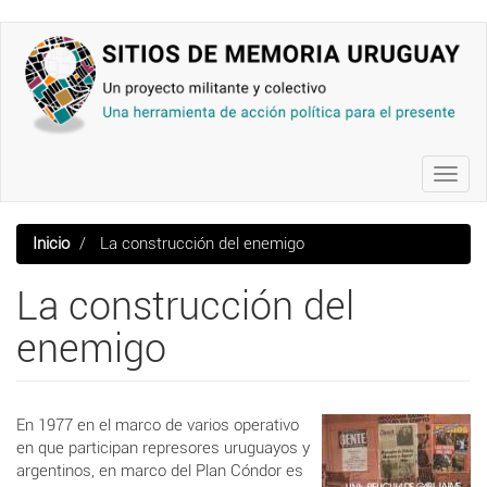
Pasar
al
contenido
principal
Toggl
navig
Inicio
La construcción del enemigo
La construcción del
enemigo
En 1977 en el marco de varios operativo
en que participan represores uruguayos y
argentinos, en marco del Plan Cóndor es