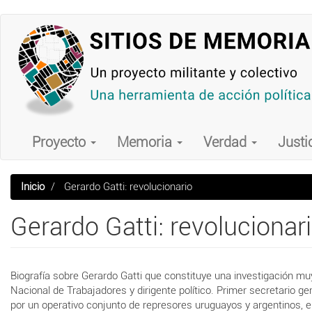
Pasar
al
contenido
principal
Main
navigation
Proyecto
Memoria
Verdad
Justi
Inicio
Gerardo Gatti: revolucionario
Gerardo Gatti: revolucionar
Biografía sobre Gerardo Gatti que constituye una investigación muy
Nacional de Trabajadores y dirigente político. Primer secretario ge
por un operativo conjunto de represores uruguayos y argentinos, en