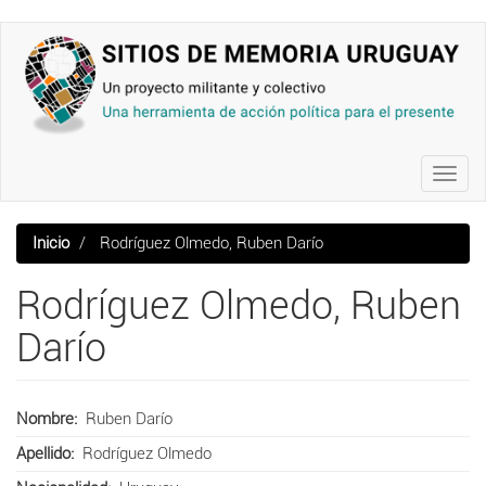
Pasar
al
contenido
principal
Toggl
navig
Inicio
Rodríguez Olmedo, Ruben Darío
Rodríguez Olmedo, Ruben
Darío
Nombre
Ruben Darío
Apellido
Rodríguez Olmedo