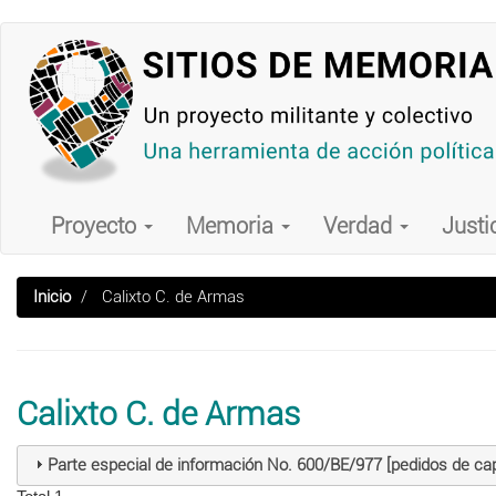
Pasar
al
contenido
principal
Main
navigation
Proyecto
Memoria
Verdad
Justi
Inicio
Calixto C. de Armas
Calixto C. de Armas
Parte especial de información No. 600/BE/977 [pedidos de cap