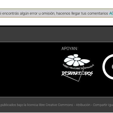
Si encontrás algún error u omisión, hacenos llegar tus comentarios
A
APOYAN:
 publicados bajo la licencia libre Creative Commons - Atribución - Compartir Igua