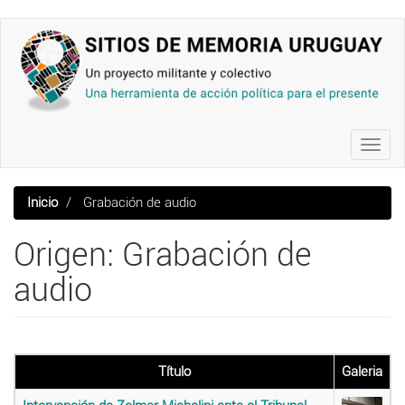
Pasar
al
contenido
principal
Toggl
navig
Inicio
Grabación de audio
Origen: Grabación de
audio
Título
Galeria