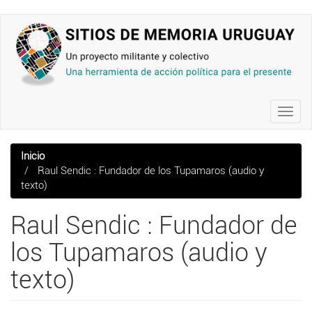
Pasar
al
contenido
principal
Toggl
navig
Inicio
Raul Sendic : Fundador de los Tupamaros (audio y
texto)
Raul Sendic : Fundador de
los Tupamaros (audio y
texto)