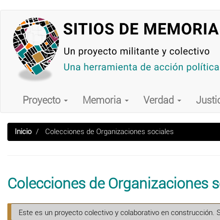
Pasar
al
contenido
principal
Main
navigation
Proyecto
Memoria
Verdad
Justi
Inicio
Colecciones de Organizaciones sociales
Colecciones de Organizaciones s
Este es un proyecto colectivo y colaborativo en construcción. 