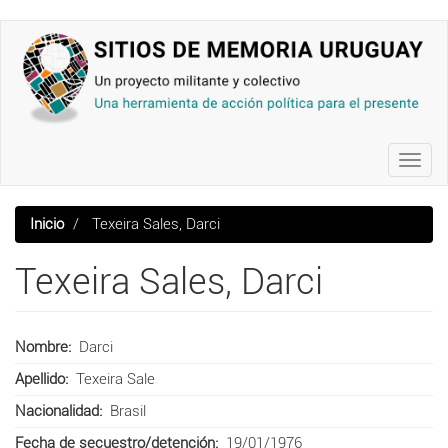
Pasar
al
contenido
principal
Toggl
navig
Inicio
Texeira Sales, Darci
Texeira Sales, Darci
Nombre
Darci
Apellido
Texeira Sale
Nacionalidad
Brasil
Fecha de secuestro/detención
19/01/1976