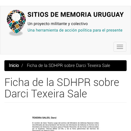
Pasar
al
contenido
principal
Toggl
navig
Inicio
Ficha de la SDHPR sobre Darci Texeira Sale
Ficha de la SDHPR sobre
Darci Texeira Sale