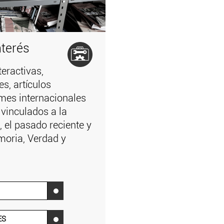
nterés
teractivas,
es, artículos
mes internacionales
 vinculados a la
 el pasado reciente y
moria, Verdad y
‌
ES
‌