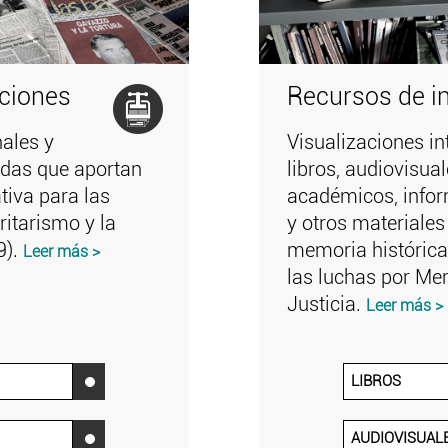
aciones
Recursos de i
ales y
Visualizaciones in
zadas que aportan
libros, audiovisual
tiva para las
académicos, infor
ritarismo y la
y otros materiales
9).
memoria histórica,
Leer más >
las luchas por Me
Justicia.
Leer más >
LIBROS
‌
AUDIOVISUAL
‌