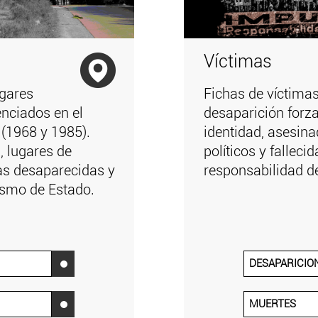
Víctimas
ugares
Fichas de víctima
enciados en el
desaparición forz
 (1968 y 1985).
identidad, asesin
, lugares de
políticos y falleci
as desaparecidas y
responsabilidad d
rismo de Estado.
DESAPARICIO
‌
MUERTES
‌