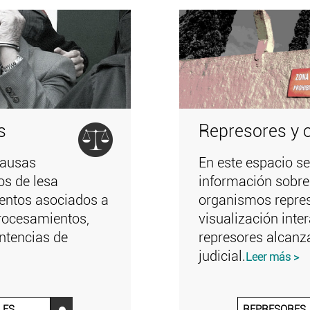
s
Represores y 
causas
En este espacio se
tos de lesa
información sobre
ntos asociados a
organismos repres
rocesamientos,
visualización inte
ntencias de
represores alcanz
judicial.
Leer más >
LES
REPRESORES