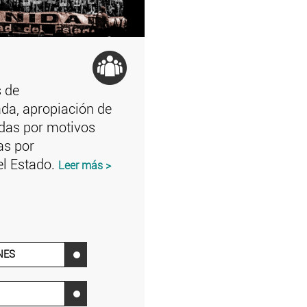
s de
ada, apropiación de
adas por motivos
das por
el Estado.
Leer más >
NES
‌
‌