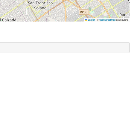
|
©
contributors
Leaflet
OpenStreetMap