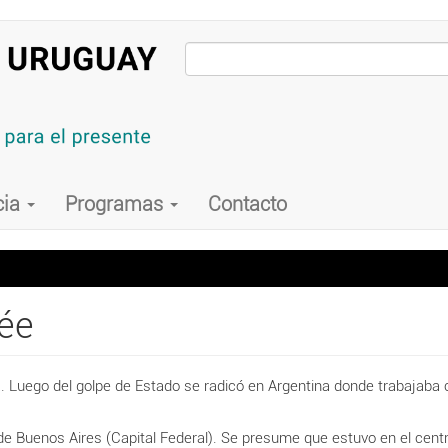
cia
Programas
Contacto
ée
a. Luego del golpe de Estado se radicó en Argentina donde trabajab
 de Buenos Aires (Capital Federal). Se presume que estuvo en el cent