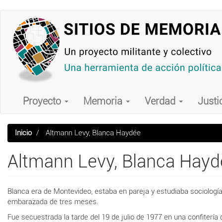
Pasar
al
contenido
principal
Main
navigation
Proyecto
Memoria
Verdad
Justi
Inicio
Altmann Levy, Blanca Haydée
Altmann Levy, Blanca Hayd
Blanca era de Montevideo, estaba en pareja y estudiaba sociologí
embarazada de tres meses.
Fue secuestrada la tarde del 19 de julio de 1977 en una confitería