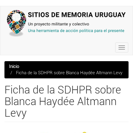
Pasar
al
contenido
principal
Toggl
navig
Inicio
Ficha de la SDHPR sobre Blanca Haydée Altmann Levy
Ficha de la SDHPR sobre
Blanca Haydée Altmann
Levy