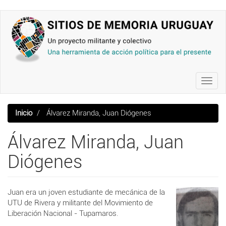
Pasar
al
contenido
principal
Toggl
navig
Inicio
Álvarez Miranda, Juan Diógenes
Álvarez Miranda, Juan
Diógenes
Juan era un joven estudiante de mecánica de la
UTU de Rivera y militante del Movimiento de
Liberación Nacional - Tupamaros.