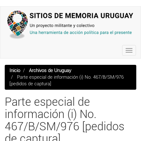
Pasar
al
contenido
principal
Toggl
navig
Inicio
Archivos de Uruguay
Parte especial de información (i) No. 467/B/SM/976
[pedidos de captura]
Parte especial de
información (i) No.
467/B/SM/976 [pedidos
de captura]