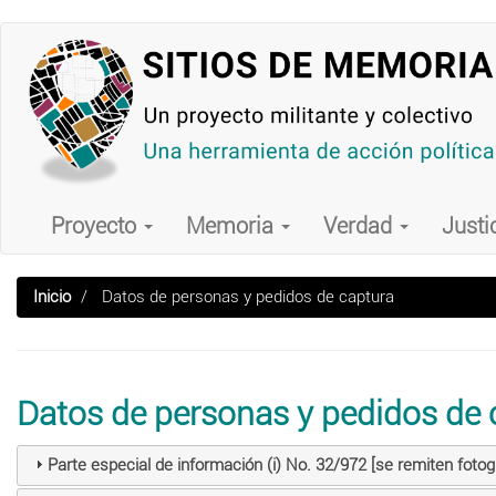
Pasar
al
contenido
principal
Main
navigation
Proyecto
Memoria
Verdad
Justi
Inicio
Datos de personas y pedidos de captura
Datos de personas y pedidos de 
Parte especial de información (i) No. 32/972 [se remiten foto