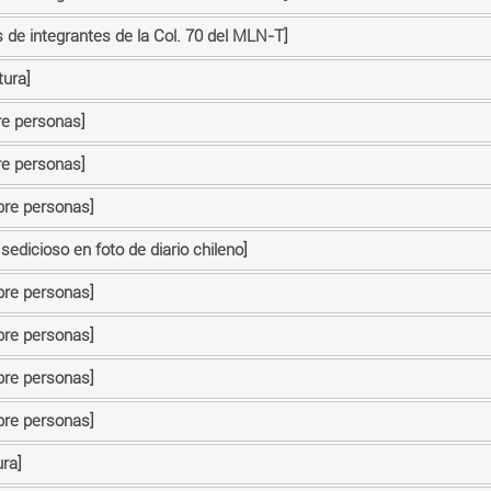
 de integrantes de la Col. 70 del MLN-T]
tura]
re personas]
re personas]
bre personas]
sedicioso en foto de diario chileno]
bre personas]
bre personas]
bre personas]
bre personas]
ra]