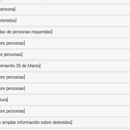
persona]
etenidos]
fías de personas requeridas]
bre personas]
re personas]
vimiento 26 de Marzo]
bre personas]
bre personas]
tura]
bre personas]
e ampliar información sobre detenidos]