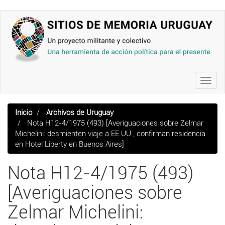
Pasar
al
contenido
principal
Toggl
navig
Inicio
Archivos de Uruguay
Nota H12-4/1975 (493) [Averiguaciones sobre Zelmar
Michelini: desmienten viaje a EE.UU., confirman residencia
en Hotel Liberty en Buenos Aires]
Nota H12-4/1975 (493)
[Averiguaciones sobre
Zelmar Michelini: