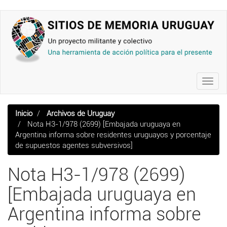
Pasar
al
contenido
principal
Toggl
navig
Inicio
Archivos de Uruguay
Nota H3-1/978 (2699) [Embajada uruguaya en
Argentina informa sobre residentes uruguayos y porcentaje
de supuestos agentes subversivos]
Nota H3-1/978 (2699)
[Embajada uruguaya en
Argentina informa sobre