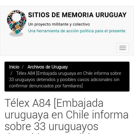
Pasar
al
contenido
principal
Toggl
navig
Inicio
Archivos de Uruguay
Télex A84 [Embajada uruguaya en Chile informa sobre
33 uruguayos detenidos y posibles casos adicionales sin
confirmar denunciados por familiares]
Télex A84 [Embajada
uruguaya en Chile informa
sobre 33 uruguayos