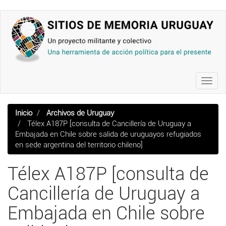
Pasar
al
contenido
principal
Toggl
navig
Inicio
Archivos de Uruguay
Télex A187P [consulta de Cancillería de Uruguay a
Embajada en Chile sobre salida de uruguayos refugiados
en sede argentina del territorio chileno]
Télex A187P [consulta de
Cancillería de Uruguay a
Embajada en Chile sobre