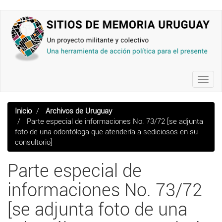
Pasar
al
contenido
principal
Toggl
navig
Inicio
Archivos de Uruguay
Parte especial de informaciones No. 73/72 [se adjunta
foto de una odontóloga que atendería a sediciosos en su
consultorio]
Parte especial de
informaciones No. 73/72
[se adjunta foto de una