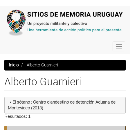
Pasar
al
contenido
principal
Toggl
navig
Inicio
Alberto Guarnieri
Alberto Guarnieri
El sótano : Centro clandestino de detención Aduana de
Montevideo
(2018)
Resultados: 1