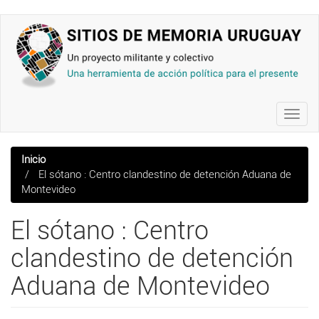
Pasar
al
contenido
principal
Toggl
navig
Inicio
El sótano : Centro clandestino de detención Aduana de
Montevideo
El sótano : Centro
clandestino de detención
Aduana de Montevideo