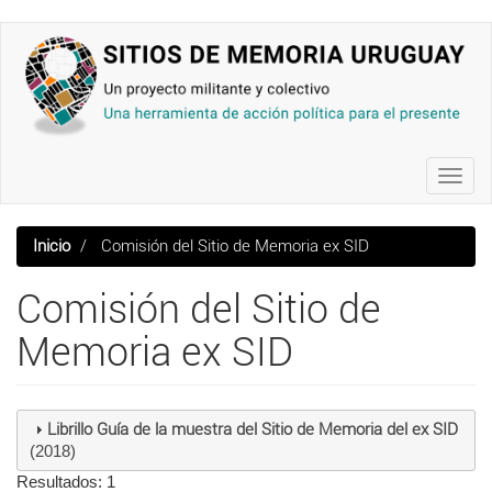
Pasar
al
contenido
principal
Toggl
navig
Inicio
Comisión del Sitio de Memoria ex SID
Comisión del Sitio de
Memoria ex SID
Librillo Guía de la muestra del Sitio de Memoria del ex SID
(2018)
Resultados: 1